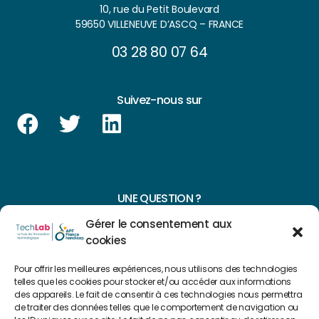
10, rue du Petit Boulevard
59650 VILLENEUVE D’ASCQ – FRANCE
03 28 80 07 64
Suivez-nous sur
UNE QUESTION ?
Gérer le consentement aux
CONTACTEZ-NOUS
cookies
NAVIGUER SUR NOTRE SITE
Pour offrir les meilleures expériences, nous utilisons des technologies
telles que les cookies pour stocker et/ou accéder aux informations
Plan du site
des appareils. Le fait de consentir à ces technologies nous permettra
de traiter des données telles que le comportement de navigation ou