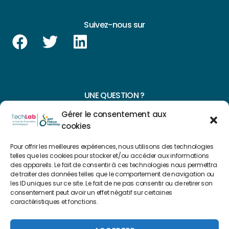
Suivez-nous sur
UNE QUESTION ?
Gérer le consentement aux
CONTACTEZ-NOUS
cookies
NAVIGUER SUR NOTRE SITE
Pour offrir les meilleures expériences, nous utilisons des technologies
telles que les cookies pour stocker et/ou accéder aux informations
Plan du site
des appareils. Le fait de consentir à ces technologies nous permettra
de traiter des données telles que le comportement de navigation ou
les ID uniques sur ce site. Le fait de ne pas consentir ou de retirer son
consentement peut avoir un effet négatif sur certaines
FAIRE UN DON
caractéristiques et fonctions.
Copyright 2022 © Créé par
Level Up Cluster