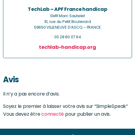
TechLab – APF France handicap
SMR Marc Sautelet
10, rue du Petit Boulevard
59650 VILLENEUVE D’ASCQ – FRANCE
03 28 80 07 64
techlab-handicap.org
Avis
Il n’y a pas encore d’avis.
Soyez le premier à laisser votre avis sur “SimpleSpeak”
Vous devez être
connecté
pour publier un avis.