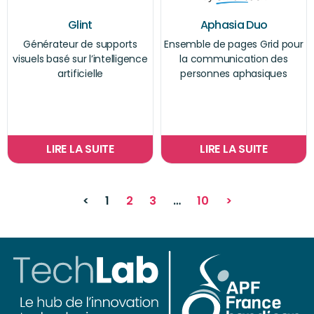
Glint
Aphasia Duo
Générateur de supports
Ensemble de pages Grid pour
visuels basé sur l’intelligence
la communication des
artificielle
personnes aphasiques
LIRE LA SUITE
LIRE LA SUITE
<
1
2
3
…
10
>