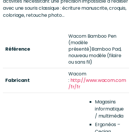
activités nécessitant une précision impossible à réaliser
avec une souris classique : écriture manuscrite, croquis,
coloriage, retouche photo…
Wacom Bamboo Pen
(modèle
Référence
présenté)Bamboo Pad,
nouveau modèle (filaire
ou sans fil)
Wacom
Fabricant
:
http://www.wacom.com
/fr/fr
Magasins
informatique
/ multimédia
Ergonéos –
Ceciaa