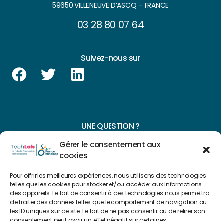
59650 VILLENEUVE D’ASCQ – FRANCE
03 28 80 07 64
Suivez-nous sur
UNE QUESTION ?
Gérer le consentement aux
CONTACTEZ-NOUS
cookies
NAVIGUER SUR NOTRE SITE
Pour offrir les meilleures expériences, nous utilisons des technologies
telles que les cookies pour stocker et/ou accéder aux informations
Plan du site
des appareils. Le fait de consentir à ces technologies nous permettra
de traiter des données telles que le comportement de navigation ou
les ID uniques sur ce site. Le fait de ne pas consentir ou de retirer son
consentement peut avoir un effet négatif sur certaines