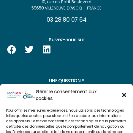
10, rue du Petit Boulevard
59650 VILLENEUVE D’ASCQ – FRANCE
03 28 80 07 64
Suivez-nous sur
UNE QUESTION ?
Gérer le consentement aux
CONTACTEZ-NOUS
cookies
NAVIGUER SUR NOTRE SITE
Pour offrir les meilleures expériences, nous utilisons des technologies
telles que les cookies pour stocker et/ou accéder aux informations
Plan du site
des appareils. Le fait de consentir à ces technologies nous permettra
de traiter des données telles que le comportement de navigation ou
les ID uniques sur ce site. Le fait de ne pas consentir ou de retirer son