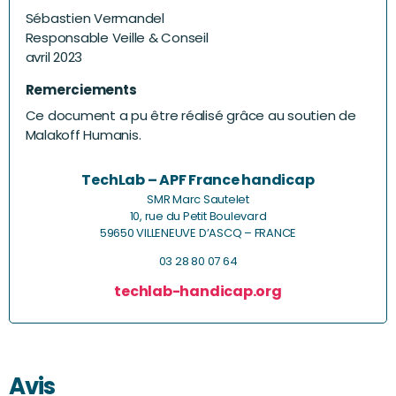
Sébastien Vermandel
Responsable Veille & Conseil
avril 2023
Remerciements
Ce document a pu être réalisé grâce au soutien de
Malakoff Humanis.
TechLab – APF France handicap
SMR Marc Sautelet
10, rue du Petit Boulevard
59650 VILLENEUVE D’ASCQ – FRANCE
03 28 80 07 64
techlab-handicap.org
Avis