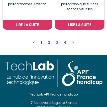
pictogrammes Arasaac
pictographique sur des
scènes visuelles
LIRE LA SUITE
LIRE LA SUITE
<
1
2
3
4
>
TechLab APF France handicap
17, boulevard Auguste Blanqui