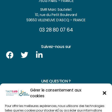
75013 PARIS – FRANCE
SMR Marc Sautelet
10, rue du Petit Boulevard
59650 VILLENEUVE D’ASCQ – FRANCE
03 28 80 07 64
Suivez-nous sur
UNE QUESTION ?
Gérer le consentement aux
CONTACTEZ-NOUS
cookies
NAVIGUER SUR NOTRE SITE
Pour offrir les meilleures expériences, nous utilisons des technologies
telles que les cookies pour stocker et/ou accéder aux informations