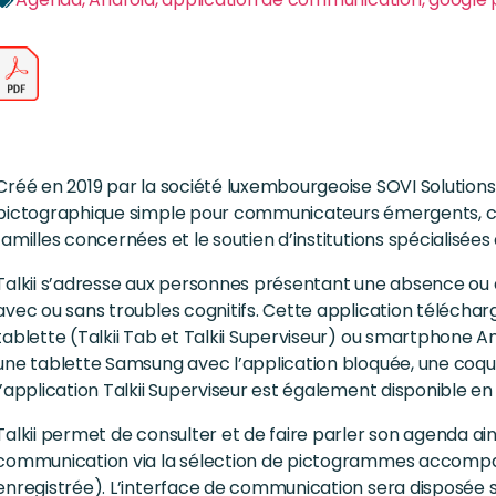
Créé en 2019 par la société luxembourgeoise SOVI Solutions
pictographique simple pour communicateurs émergents, c
familles concernées et le soutien d’institutions spécialisées
Talkii s’adresse aux personnes présentant une absence ou d
avec ou sans troubles cognitifs. Cette application téléchar
tablette (Talkii Tab et Talkii Superviseur) ou smartphone 
une tablette Samsung avec l’application bloquée, une coq
l’application Talkii Superviseur est également disponible en
Talkii permet de consulter et de faire parler son agenda a
communication via la sélection de pictogrammes accompagn
enregistrée). L’interface de communication sera disposée sel