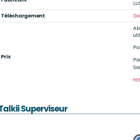
LU
Téléchargement
Go
Ab
ut
Pos
Prix
Pa
Sa
ht
Talkii Superviseur