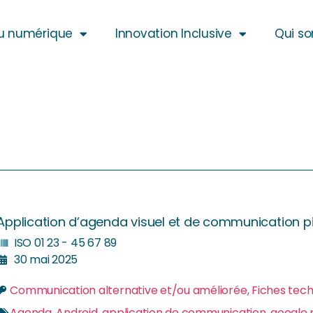
u numérique
Innovation Inclusive
Qui s
Application d’agenda visuel et de communication 
ISO 01 23 - 45 67 89
30 mai 2025
Communication alternative et/ou améliorée
,
Fiches tec
Agenda
,
Android
,
application de communication
,
google 