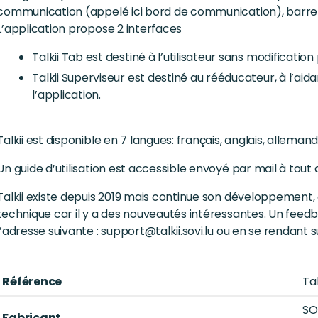
communication (appelé ici bord de communication), barre
L’application propose 2 interfaces
Talkii Tab est destiné à l’utilisateur sans modification 
Talkii Superviseur est destiné au rééducateur, à l’aida
l’application.
Talkii est disponible en 7 langues: français, anglais, alleman
Un guide d’utilisation est accessible envoyé par mail à tout
Talkii existe depuis 2019 mais continue son développement, 
technique car il y a des nouveautés intéressantes. Un fee
l’adresse suivante : support@talkii.sovi.lu ou en se rendant 
Référence
Tal
SO
Fabricant