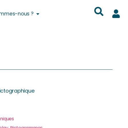
ommes-nous ?
pictographique
hniques
play
,
Pictogrammes