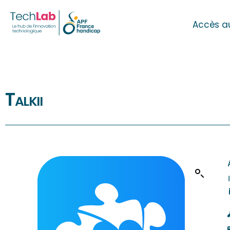
Accès a
Talkii