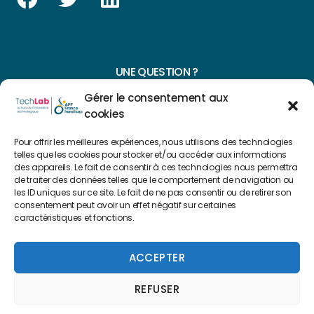
UNE QUESTION ?
Gérer le consentement aux
CONTACTEZ-NOUS
cookies
NAVIGUER SUR NOTRE SITE
Pour offrir les meilleures expériences, nous utilisons des technologies
telles que les cookies pour stocker et/ou accéder aux informations
Plan du site
des appareils. Le fait de consentir à ces technologies nous permettra
de traiter des données telles que le comportement de navigation ou
les ID uniques sur ce site. Le fait de ne pas consentir ou de retirer son
consentement peut avoir un effet négatif sur certaines
FAIRE UN DON
caractéristiques et fonctions.
Copyright 2022 © Créé par
Level Up Cluster
ACCEPTER
REFUSER
Mentions légales