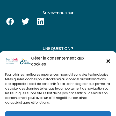
Suivez-nous sur
UNE QUESTION ?
Gérer le consentement aux
CONTACTEZ-NOUS
cookies
NAVIGUER SUR NOTRE SITE
Pour offrir les meilleures expériences, nous utilisons des technologies
telles que les cookies pour stocker et/ou accéder aux informations
Plan du site
des appareils. Le fait de consentir à ces technologies nous permettra
de traiter des données telles que le comportement de navigation ou
les ID uniques sur ce site. Le fait de ne pas consentir ou de retirer son
consentement peut avoir un effet négatif sur certaines
FAIRE UN DON
caractéristiques et fonctions.
Copyright 2022 © Créé par
Level Up Cluster