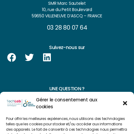
SMR Marc Sautelet
10, rue du Petit Boulevard
59650 VILLENEUVE D’ASCQ – FRANCE
03 28 80 07 64
Suivez-nous sur
UNE QUESTION ?
Gérer le consentement aux
CONTACTEZ-NOUS
cookies
NAVIGUER SUR NOTRE SITE
Pour offrir les meilleures expériences, nous utilisons des technologies
telles que les cookies pour stocker et/ou accéder aux informations
Plan du site
des appareils. Le fait de consentir à ces technologies nous permettra