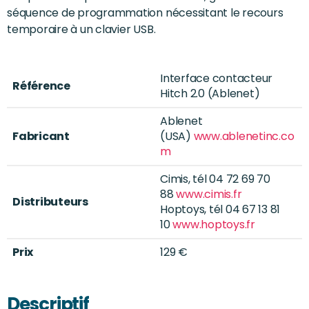
séquence de programmation nécessitant le recours
temporaire à un clavier USB.
Interface contacteur
Référence
Hitch 2.0 (Ablenet)
Ablenet
Fabricant
(USA)
www.ablenetinc.co
m
Cimis, tél 04 72 69 70
88
www.cimis.fr
Distributeurs
Hoptoys, tél 04 67 13 81
10
www.hoptoys.fr
Prix
129 €
Descriptif