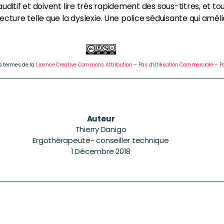
auditif et doivent lire très rapidement des sous-titres, et t
lecture telle que la dyslexie. Une police séduisante qui amé
es termes de la
Licence Creative Commons Attribution – Pas d’Utilisation Commerciale – Pa
Auteur
Thierry Danigo
Ergothérapeute- conseiller technique
1 Décembre 2018