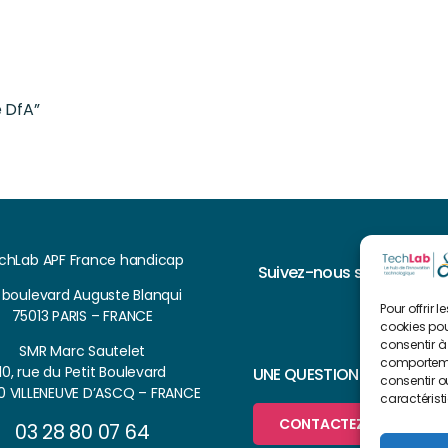
e DfA”
chLab APF France handicap
Suivez-nous sur
, boulevard Auguste Blanqui
Pour offrir 
75013 PARIS – FRANCE
cookies pou
consentir à
SMR Marc Sautelet
comportemen
10, rue du Petit Boulevard
UNE QUESTION ?
consentir o
0 VILLENEUVE D’ASCQ – FRANCE
caractérist
CONTACTEZ-NOUS
03 28 80 07 64