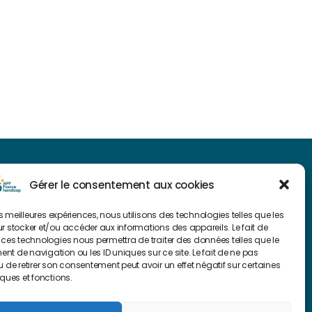
NAVIGUER SUR NOTRE SITE
Gérer le consentement aux cookies
Plan du site
les meilleures expériences, nous utilisons des technologies telles que les
r stocker et/ou accéder aux informations des appareils. Le fait de
 ces technologies nous permettra de traiter des données telles que le
FAIRE UN DON
t de navigation ou les ID uniques sur ce site. Le fait de ne pas
u de retirer son consentement peut avoir un effet négatif sur certaines
iques et fonctions.