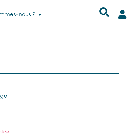
ommes-nous ?
nge
olice