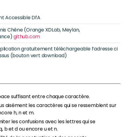
nt Accessible DfA
nis Chêne (Orange XDLab, Meylan,
ance)
github.com
plication gratuitement téléchargeable l’adresse ci
ssus (bouton vert download)
pace suffisant entre chaque caractère.
plus aisément les caractères qui se ressemblent sur
ncore h, n et m.
er les confusions avec les lettres qui se
 b et d ou encore u et n.