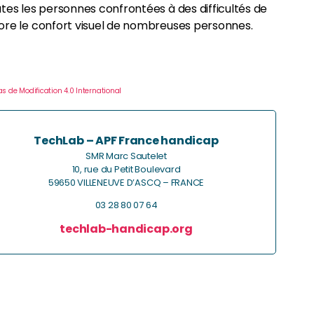
outes les personnes confrontées à des difficultés de
liore le confort visuel de nombreuses personnes.
s de Modification 4.0 International
TechLab – APF France handicap
SMR Marc Sautelet
10, rue du Petit Boulevard
59650 VILLENEUVE D’ASCQ – FRANCE
03 28 80 07 64
techlab-handicap.org