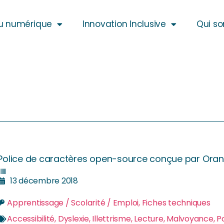
u numérique
Innovation Inclusive
Qui s
Police de caractères open-source conçue par Ora
13 décembre 2018
Apprentissage / Scolarité / Emploi
,
Fiches techniques
Accessibilité
,
Dyslexie
,
Illettrisme
,
Lecture
,
Malvoyance
,
P