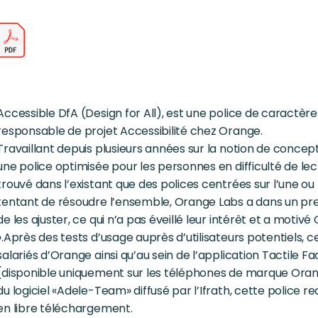
Accessible DfA (Design for All), est une police de caract
responsable de projet Accessibilité chez Orange.
Travaillant depuis plusieurs années sur la notion de concep
une police optimisée pour les personnes en difficulté de lec
trouvé dans l’existant que des polices centrées sur l’une o
tentant de résoudre l’ensemble, Orange Labs a dans un prem
de les ajuster, ce qui n’a pas éveillé leur intérêt et a moti
».Après des tests d’usage auprès d’utilisateurs potentiels, ce
salariés d’Orange ainsi qu’au sein de l’application Tactile Fac
(disponible uniquement sur les téléphones de marque Orang
du logiciel «Adele-Team» diffusé par l’Ifrath, cette police 
en libre téléchargement.