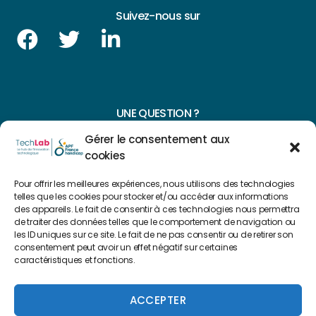
Suivez-nous sur
UNE QUESTION ?
Gérer le consentement aux
CONTACTEZ-NOUS
cookies
NAVIGUER SUR NOTRE SITE
Pour offrir les meilleures expériences, nous utilisons des technologies
telles que les cookies pour stocker et/ou accéder aux informations
Plan du site
des appareils. Le fait de consentir à ces technologies nous permettra
de traiter des données telles que le comportement de navigation ou
les ID uniques sur ce site. Le fait de ne pas consentir ou de retirer son
consentement peut avoir un effet négatif sur certaines
FAIRE UN DON
caractéristiques et fonctions.
Copyright 2022 © Créé par
Level Up Cluster
ACCEPTER