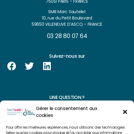
75013 PARIS – FRANCE
SMR Marc Sautelet
10, rue du Petit Boulevard
59650 VILLENEUVE D’ASCQ – FRANCE
03 28 80 07 64
Suivez-nous sur
UNE QUESTION ?
Gérer le consentement aux
CONTACTEZ-NOUS
cookies
NAVIGUER SUR NOTRE SITE
Pour offrir les meilleures expériences, nous utilisons des technologies
telles que les cookies pour stocker et/ou accéder aux informations