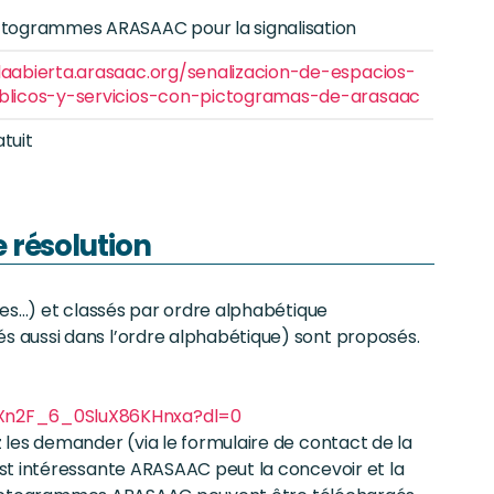
ctogrammes ARASAAC pour la signalisation
laabierta.arasaac.org/senalizacion-de-espacios-
blicos-y-servicios-con-pictogramas-de-arasaac
atuit
 résolution
ces…) et classés par ordre alphabétique
 aussi dans l’ordre alphabétique) sont proposés.
Xn2F_6_0SluX86KHnxa?dl=0
les demander (via le formulaire de contact de la
st intéressante ARASAAC peut la concevoir et la