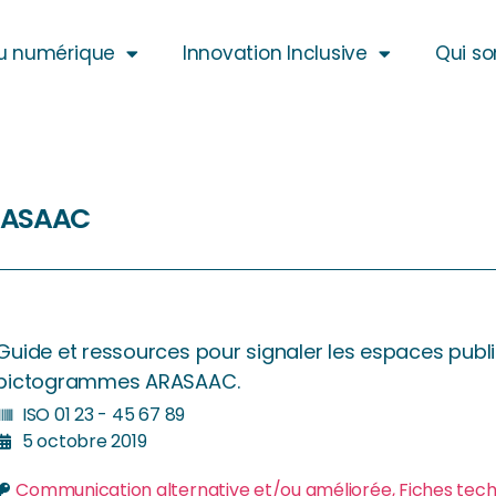
u numérique
Innovation Inclusive
Qui s
rasaac
Guide et ressources pour signaler les espaces publi
pictogrammes ARASAAC.
ISO 01 23 - 45 67 89
5 octobre 2019
Communication alternative et/ou améliorée
,
Fiches tec