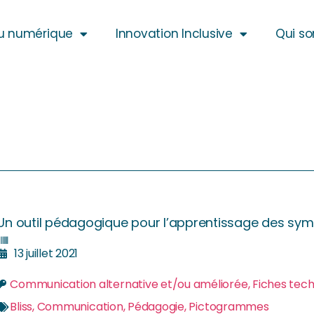
u numérique
Innovation Inclusive
Qui s
Un outil pédagogique pour l’apprentissage des symb
13 juillet 2021
Communication alternative et/ou améliorée
,
Fiches tec
Bliss
,
Communication
,
Pédagogie
,
Pictogrammes