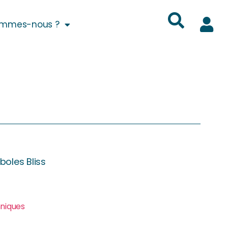
ommes-nous ?
oles Bliss
hniques