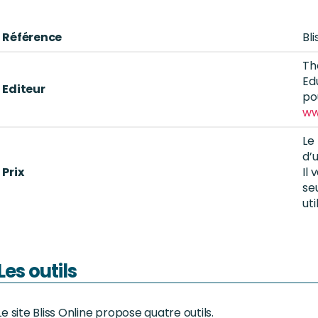
Référence
Bli
Th
Ed
Editeur
po
ww
Le
d’u
Prix
Il
se
uti
Les outils
Le site Bliss Online propose quatre outils.