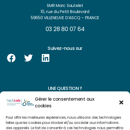
SMR Marc Sautelet
10, rue du Petit Boulevard
59650 VILLENEUVE D’ASCQ – FRANCE
03 28 80 07 64
Suivez-nous sur
UNE QUESTION ?
Gérer le consentement aux
CONTACTEZ-NOUS
cookies
NAVIGUER SUR NOTRE SITE
Pour offrir les meilleures expériences, nous utilisons des technologies
telles que les cookies pour stocker et/ou accéder aux informations
Plan du site
des appareils. Le fait de consentir à ces technologies nous permettra