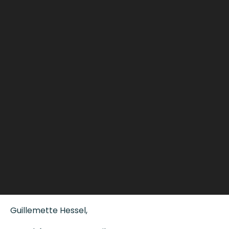
i
d
é
o
Guillemette Hessel,