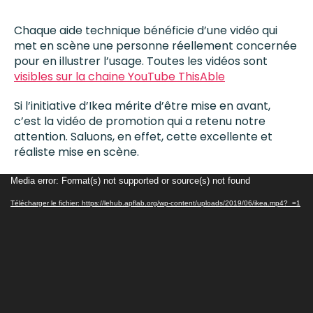
Chaque aide technique bénéficie d’une vidéo qui
met en scène une personne réellement concernée
pour en illustrer l’usage. Toutes les vidéos sont
visibles sur la chaine YouTube ThisAble
Si l’initiative d’Ikea mérite d’être mise en avant,
c’est la vidéo de promotion qui a retenu notre
attention. Saluons, en effet, cette excellente et
réaliste mise en scène.
L
Media error: Format(s) not supported or source(s) not found
e
Télécharger le fichier: https://lehub.apflab.org/wp-content/uploads/2019/06/ikea.mp4?_=1
c
t
e
u
r
v