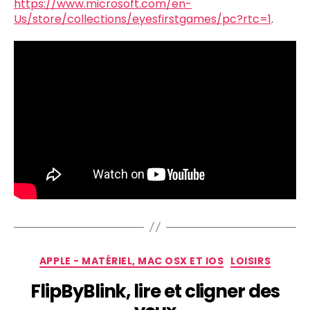
https://www.microsoft.com/en-
Us/store/collections/eyesfirstgames/pc?rtc=1
.
APPLE - MATÉRIEL, MAC OSX ET IOS
LOISIRS
FlipByBlink, lire et cligner des