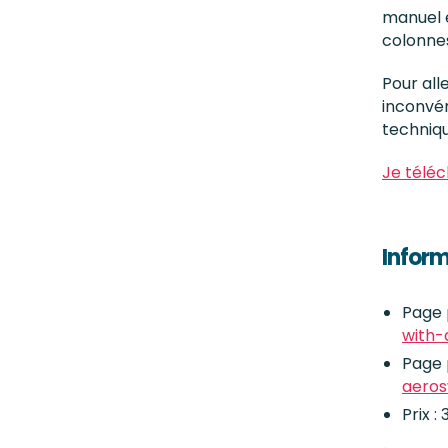
manuel e
colonne
Pour all
inconvén
techniqu
Je téléc
Inform
Page 
with-
Page 
aeros
Prix :