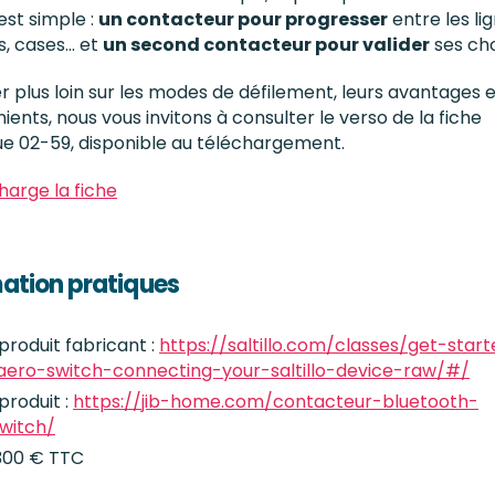
st simple :
un contacteur pour progresser
entre les lig
s, cases… et
un second contacteur pour valider
ses cho
er plus loin sur les modes de défilement, leurs avantages 
ients, nous vous invitons à consulter le verso de la fiche
e 02-59, disponible au téléchargement.
harge la fiche
ation pratiques
produit fabricant :
https://saltillo.com/classes/get-star
aero-switch-connecting-your-saltillo-device-raw/#/
produit :
https://jib-home.com/contacteur-bluetooth-
witch/
 300 € TTC