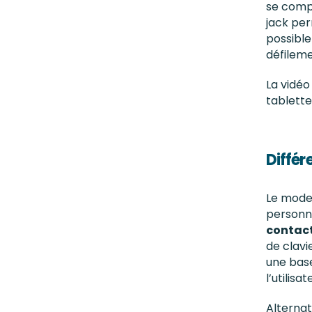
se com
jack per
possible
défilem
La vidéo
tablette
Différ
Le mode
personne
contac
de clavi
une base
l’utilisat
Alternat