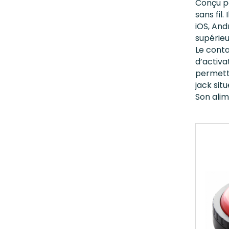
Conçu p
sans fil
iOS, And
supérieu
Le conta
d’activ
permetta
jack sit
Son alim