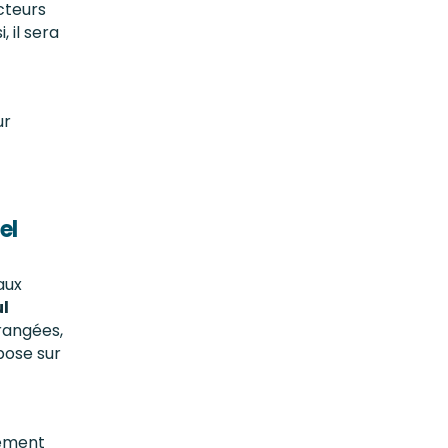
cteurs
 il sera
ur
el
aux
l
 rangées,
pose sur
lement