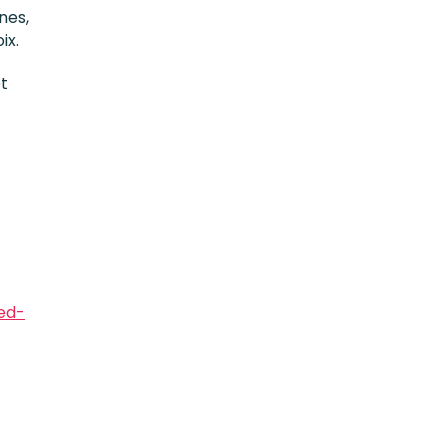
nes,
ix.
et
ted-