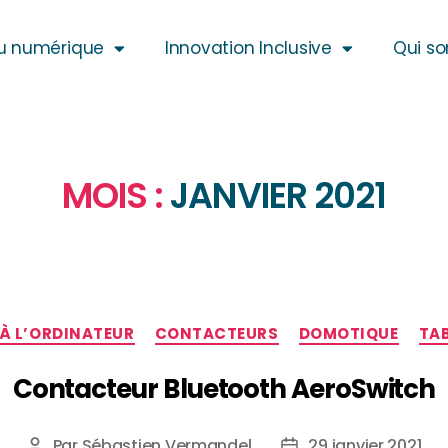
u numérique
Innovation Inclusive
Qui s
MOIS :
JANVIER 2021
À L’ORDINATEUR
CONTACTEURS
DOMOTIQUE
TA
Contacteur Bluetooth AeroSwitch
Par
Sébastien Vermandel
29 janvier 2021