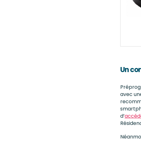
Un co
Préprog
avec une
recomma
smartph
d’
accéde
Résiden
Néanmoin