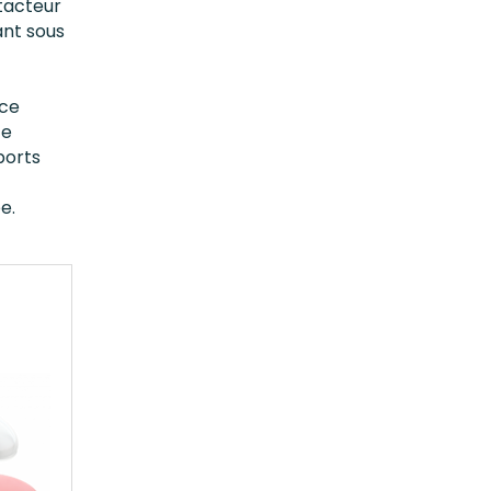
tacteur
ant sous
rce
ce
ports
e.