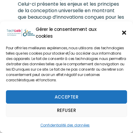
Celui-ci présente les enjeux et les principes
de la conception universelle en montrant
que beaucoup d’innovations conçues pour les
personnes en situation de handicap sont en
Gérer le consentement aux
réalité utiles à tous.
cookies
Le TechLab a également animé un temps de
mises en situation axée sur de la simulation
Pour offrir les meilleures expériences, nous utilisons des technologies
telles que les cookies pour stocker et/ou accéder aux informations
de handicaps variés permettant aux salariés
des appareils. Le fait de consentir à ces technologies nous permettra
de mieux comprendre les défis quotidiens de
de traiter des données telles que le comportement de navigation ou
l’utilisation de produits cosmétique par des
les ID uniques sur ce site. Le fait de ne pas consentir ou de retirer son
personnes en situation de handicap.
consentement peut avoir un effet négatif sur certaines
caractéristiques et fonctions.
ACCEPTER
REFUSER
Test utilisateur et co-création avec les
personnes en situation de handicap
Confidentialité des données