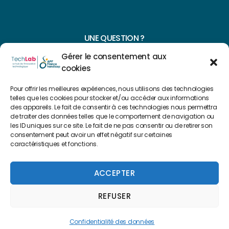
UNE QUESTION ?
Gérer le consentement aux
CONTACTEZ-NOUS
cookies
NAVIGUER SUR NOTRE SITE
Pour offrir les meilleures expériences, nous utilisons des technologies
telles que les cookies pour stocker et/ou accéder aux informations
Plan du site
des appareils. Le fait de consentir à ces technologies nous permettra
de traiter des données telles que le comportement de navigation ou
les ID uniques sur ce site. Le fait de ne pas consentir ou de retirer son
consentement peut avoir un effet négatif sur certaines
FAIRE UN DON
caractéristiques et fonctions.
Copyright 2022 © Créé par
Level Up Cluster
ACCEPTER
REFUSER
Mentions légales
Confidentialité des données
Confidentialité des données