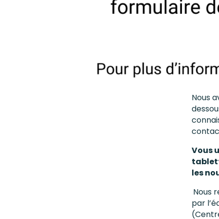
Nous av
dessous
connais
contac
Vous u
tablet
les no
Nous r
par l’é
(Centr