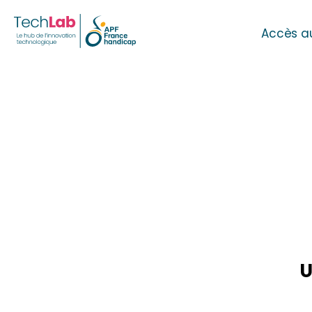
Accès a
U