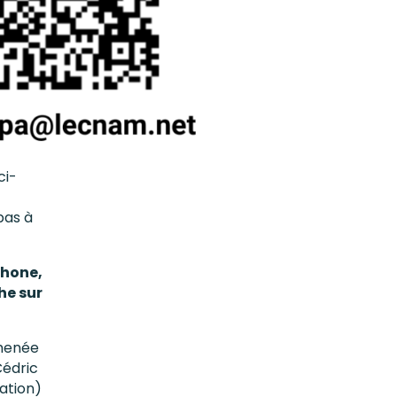
ci-
pas à
phone,
he sur
 menée
Cédric
ation)