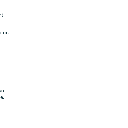
nt
r un
un
e,