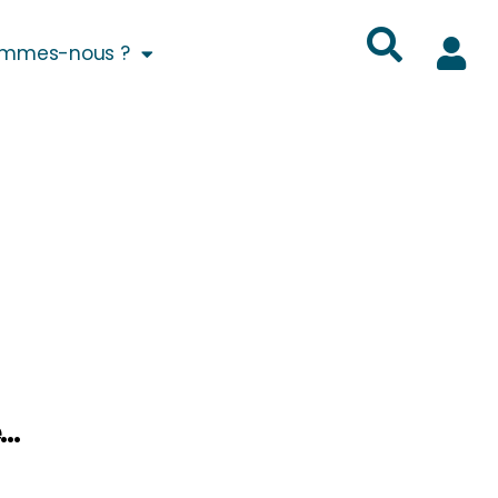
ommes-nous ?
e…