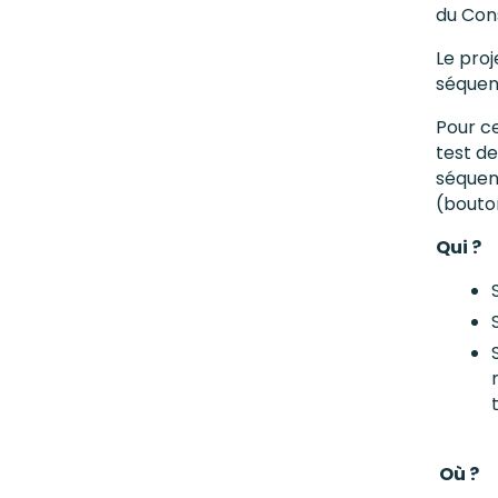
du Cons
Le pro
séquent
Pour ce
test de
séquent
(bouton
Qui ?
Où ?