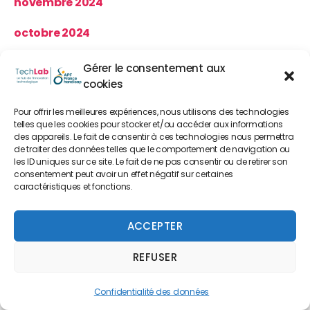
novembre 2024
octobre 2024
septembre 2024
Gérer le consentement aux
cookies
août 2024
Pour offrir les meilleures expériences, nous utilisons des technologies
juillet 2024
telles que les cookies pour stocker et/ou accéder aux informations
des appareils. Le fait de consentir à ces technologies nous permettra
de traiter des données telles que le comportement de navigation ou
juin 2024
les ID uniques sur ce site. Le fait de ne pas consentir ou de retirer son
consentement peut avoir un effet négatif sur certaines
mai 2024
caractéristiques et fonctions.
avril 2024
ACCEPTER
mars 2024
REFUSER
février 2024
Confidentialité des données
janvier 2024