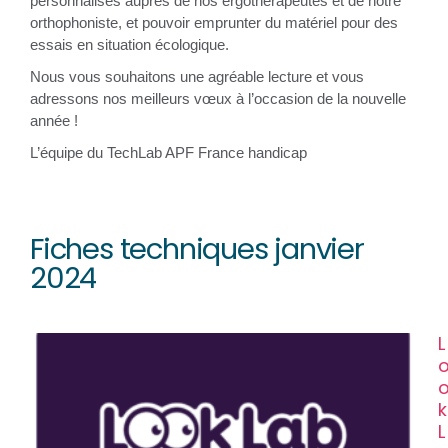
personnalisés auprès de nos ergothérapeutes et de notre
orthophoniste, et pouvoir emprunter du matériel pour des
essais en situation écologique.
Nous vous souhaitons une agréable lecture et vous
adressons nos meilleurs vœux à l’occasion de la nouvelle
année !
L’équipe du TechLab APF France handicap
Fiches techniques janvier
2024
L
k
L