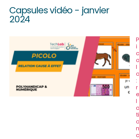
Capsules vidéo - janvier
2024
P
i
l
:
r
l
ti