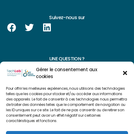
Suivez-nous sur
UNE QUESTION ?
Gérer le consentement aux
CONTACTEZ-NOUS
cookies
NAVIGUER SUR NOTRE SITE
Pour offrir les meilleures expériences, nous utilisons des technologies
telles que les cookies pour stocker et/ou accéder aux informations
des appareils. Le fait de consentir à ces technologies nous permettra
Plan du site
de traiter des données telles que le comportement de navigation ou
les ID uniques sur ce site. Le fait de ne pas consentir ou de retirer son
consentement peut avoir un effet négatif sur certaines
FAIRE UN DON
caractéristiques et fonctions.