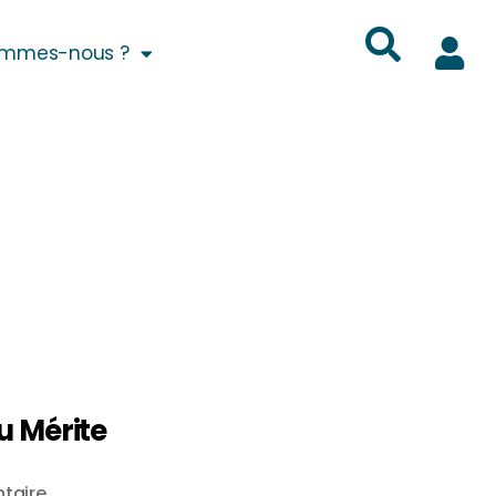
ommes-nous ?
du Mérite
taire