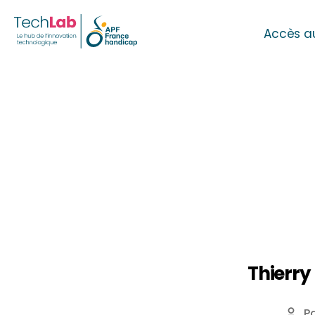
Accès a
Thierry 
P