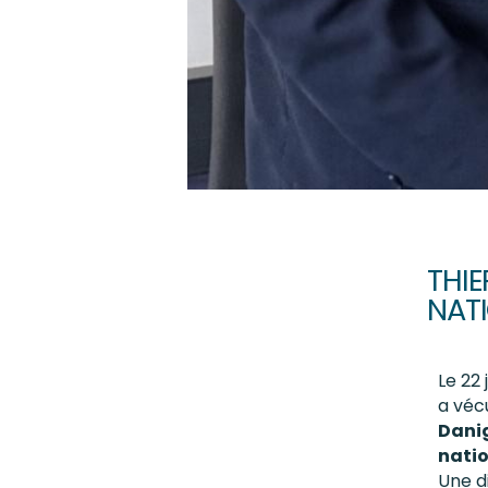
THIE
NATI
Le 22
a véc
Dani
natio
Une di