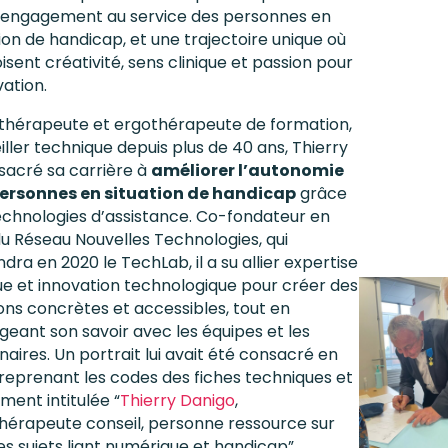
’engagement au service des personnes en
tion de handicap, et une trajectoire unique où
isent créativité, sens clinique et passion pour
vation.
ithérapeute et ergothérapeute de formation,
iller technique depuis plus de 40 ans, Thierry
sacré sa carrière à
améliorer l’autonomie
ersonnes en situation de handicap
grâce
echnologies d’assistance. Co-fondateur en
du Réseau Nouvelles Technologies, qui
dra en 2020 le TechLab, il a su allier expertise
que et innovation technologique pour créer des
ions concrètes et accessibles, tout en
geant son savoir avec les équipes et les
naires. Un portrait lui avait été consacré en
 reprenant les codes des fiches techniques et
ment intitulée “
Thierry Danigo
,
hérapeute conseil, personne ressource sur
es sujets liant numérique et handicap”.