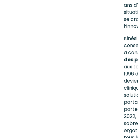
ans d
situa
se cro
l’inno
Kinés
conse
a con
des p
aux t
1996 
devien
clini
solut
parta
parte
2022,
sobre
ergot
tous l