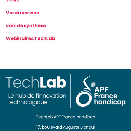
Vie du service
voix de synthèse
Webinaires TechLab
TechLab APF France handicap
17, boulevard Auguste Blanqui