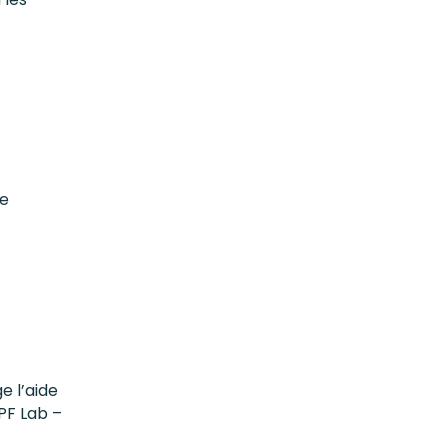
re
e l’aide
PF Lab –