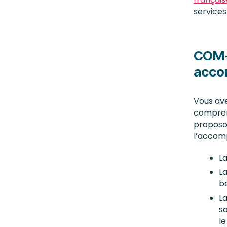
service
COM-A
acco
Vous avez
comprend
proposo
l’accom
L
L
b
La
s
le