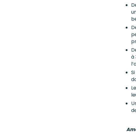
D
u
b
De
p
pr
D
à 
l’
S
d
Le
l
Un
de
Amé