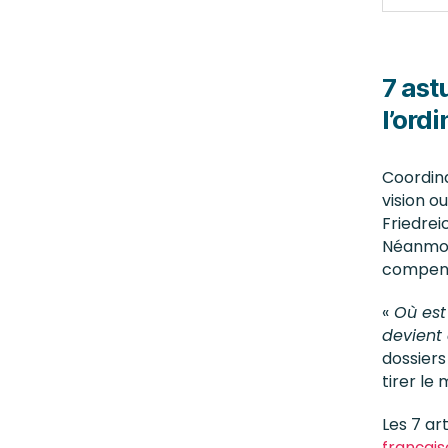
7 ast
l’ord
Coordina
vision o
Friedrei
Néanmoin
compens
«
Où est 
devient d
dossiers
tirer le
Les 7 ar
français