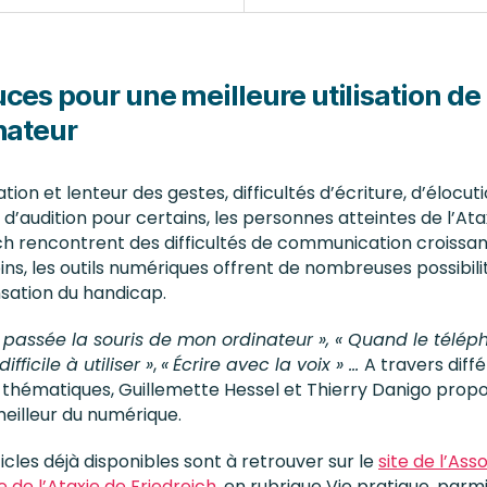
uces pour une meilleure utilisation de
inateur
tion et lenteur des gestes, difficultés d’écriture, d’élocuti
u d’audition pour certains, les personnes atteintes de l’Ata
ch rencontrent des difficultés de communication croissan
s, les outils numériques offrent de nombreuses possibili
ation du handicap.
passée la souris de mon ordinateur », « Quand le télép
ifficile à utiliser »
,
«
Écrire avec la voix » …
A travers diff
 thématiques, Guillemette Hessel et Thierry Danigo prop
 meilleur du numérique.
ticles déjà disponibles sont à retrouver sur le
site de l’Ass
e de l’Ataxie de Friedreich
, en rubrique Vie pratique, parmi