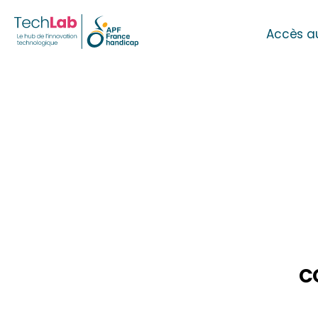
Accès a
C