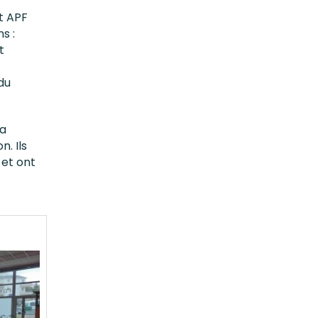
et APF
s :
t
du
la
. Ils
 et ont