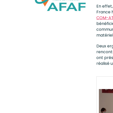
En effet
France h
COM-AT
bénéfici
communi
matériel
Deux erg
rencontr
ont prés
réalisé 