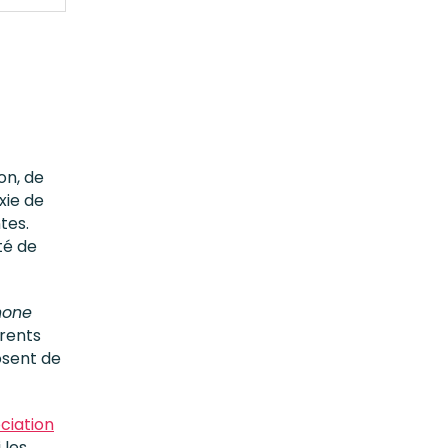
on, de
xie de
tes.
té de
hone
érents
osent de
ociation
 les