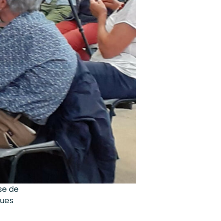
se de
ques