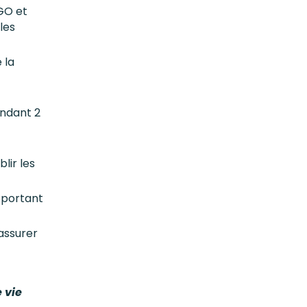
GO et
les
 la
endant 2
lir les
pportant
’assurer
 vie