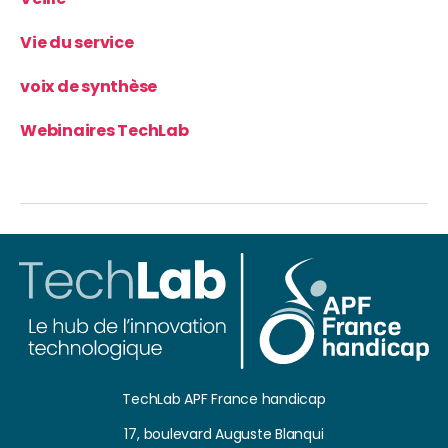
Vie du service
voix de synthèse
Webinaires TechLab
TechLab APF France handicap
17, boulevard Auguste Blanqui