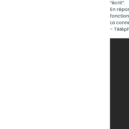
“écrit”.
En répons
fonction 
La conne
– Télép