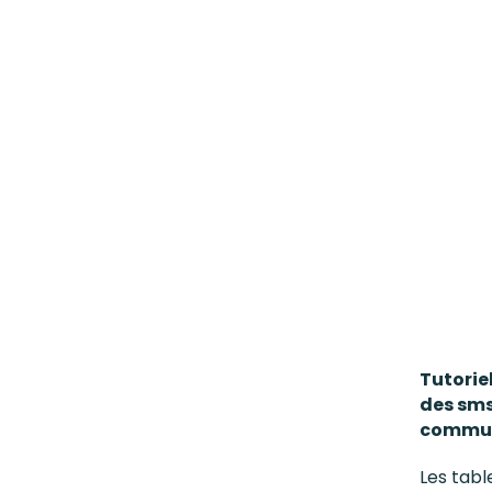
Tutorie
des sms
communi
Les tabl