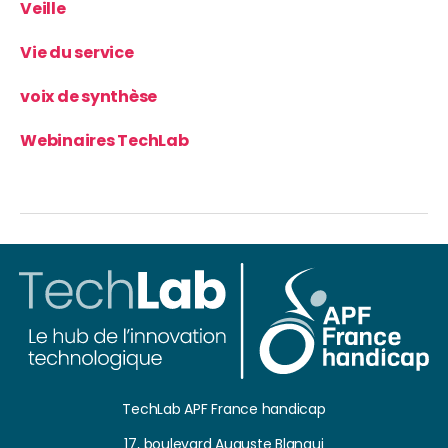
Veille
Vie du service
voix de synthèse
Webinaires TechLab
TechLab APF France handicap
17, boulevard Auguste Blanqui