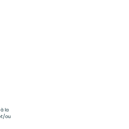
 à la
et/ou