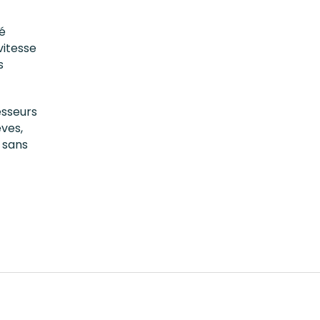
é
vitesse
s
esseurs
èves,
F sans