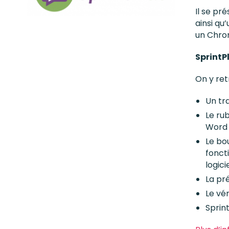
Il se pré
ainsi qu
un Chro
SprintP
On y re
Un tr
Le ru
Word
Le bo
fonct
logici
La pr
Le vé
Sprin