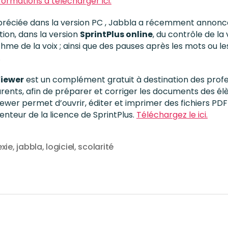
nformations à télécharger ici.
préciée dans la version PC , Jabbla a récemment annonc
ation, dans la version
SprintPlus online
, du contrôle de la 
thme de la voix ; ainsi que des pauses après les mots ou le
.
Viewer
est un complément gratuit à destination des prof
arents, afin de préparer et corriger les documents des él
iewer permet d’ouvrir, éditer et imprimer des fichiers PD
enteur de la licence de SprintPlus.
Téléchargez le ici.
exie
,
jabbla
,
logiciel
,
scolarité