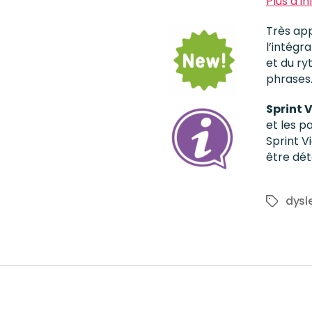
Plus d’i
Très ap
l’intégr
et du ry
phrases
Sprint 
et les p
Sprint V
être dét
dysl