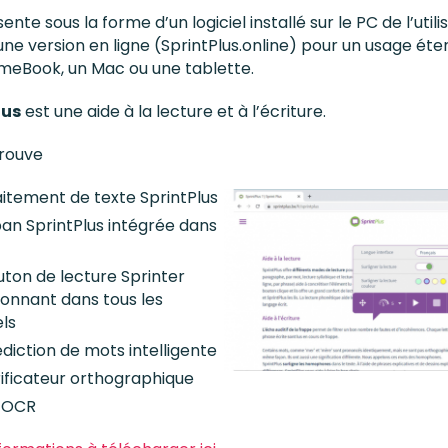
sente sous la forme d’un logiciel installé sur le PC de l’util
’une version en ligne (SprintPlus.online) pour un usage éte
meBook, un Mac ou une tablette.
lus
est une aide à la lecture et à l’écriture.
trouve
aitement de texte SprintPlus
ban SprintPlus intégrée dans
uton de lecture Sprinter
ionnant dans tous les
els
édiction de mots intelligente
rificateur orthographique
tOCR