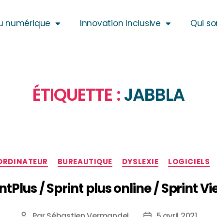
u numérique
Innovation Inclusive
Qui s
ÉTIQUETTE :
JABBLA
’ORDINATEUR
BUREAUTIQUE
DYSLEXIE
LOGICIELS
ntPlus / Sprint plus online / Sprint V
Par
Sébastien Vermandel
5 avril 2021