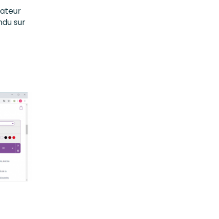
isateur
ndu sur