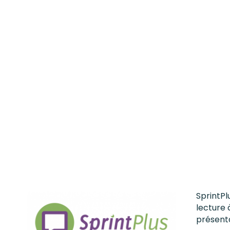
SprintPl
lecture 
présenta