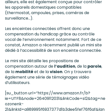
ailleurs, elle est également conçue pour contrôler
les appareils domestiques compatibles
(thermostat, ampoules, prises, caméras de
surveillance…).
Les enceintes connectées offrent donc une
compensation du handicap grâce au contrôle
vocal de l’environnement notamment. Fort de ce
constat, Amazon a récemment publié un mini site
dédié à l’accessibilité de son enceinte connectée.
Le mini site détaille les propositions de
compensation autour de
l’audition
, de la
parole
,
de la
mobilité
et de la
vision
. On y trouvera
également une série de témoignages vidéo
d’utilisateurs.
[su_button url=”https://www.amazon.fr/b?
ie=UTF8&node=26409112031&linkCode=sl2&tag=ne
ozonenk-
21&linkId=a989995f6937377d1b3dee5fef76f6af&lan