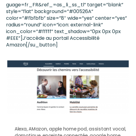
guage=fr_FR&ref_=as_li_ss_tl” target=”blank”
style=”flat” background=”#00526A”
color=”#fbfbfb” size=”8″ wide=”yes” center=”yes”
radius=”round” icon=”icon: external-link”
icon_color=”#fffff” text_shadow=”0px 0px 0px
#EEE”]J’accède au portail Accessibilité
Amazon[/su_button]
Alexa
,
AMazon
,
apple home pod
,
assistant vocal
,
domotique
,
enceinte connectée
,
google home
,