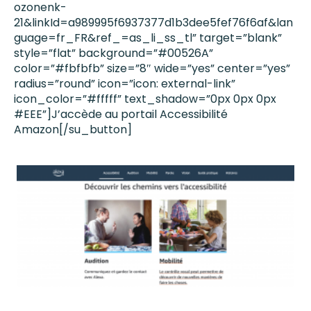
ozonenk-
21&linkId=a989995f6937377d1b3dee5fef76f6af&lan
guage=fr_FR&ref_=as_li_ss_tl” target=”blank”
style=”flat” background=”#00526A”
color=”#fbfbfb” size=”8″ wide=”yes” center=”yes”
radius=”round” icon=”icon: external-link”
icon_color=”#fffff” text_shadow=”0px 0px 0px
#EEE”]J’accède au portail Accessibilité
Amazon[/su_button]