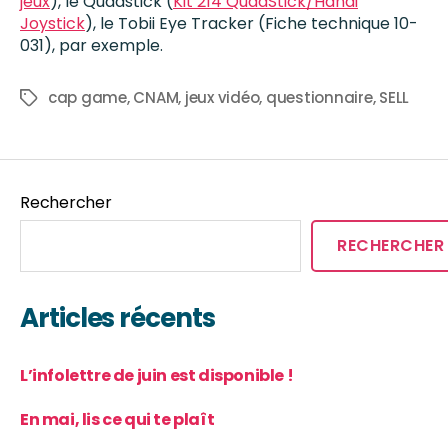
jeux
), le Quadstick (
Kit 214 QuadStick/Handi
Joystick
), le Tobii Eye Tracker (Fiche technique 10-
031), par exemple.
cap game
,
CNAM
,
jeux vidéo
,
questionnaire
,
SELL
Rechercher
RECHERCHER
Articles récents
L’infolettre de juin est disponible !
En mai, lis ce qui te plaît